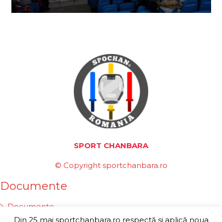
SPORT CHANBARA
© Copyright sportchanbara.ro
Documente
Documente
Din 25 mai sportchanbara.ro respectă și aplică noua
Statut