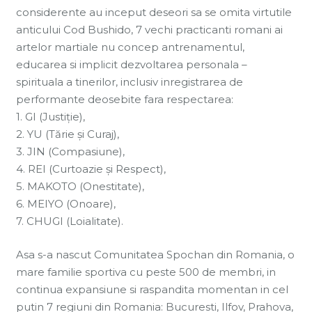
considerente au inceput deseori sa se omita virtutile
anticului Cod Bushido, 7 vechi practicanti romani ai
artelor martiale nu concep antrenamentul,
educarea si implicit dezvoltarea personala –
spirituala a tinerilor, inclusiv inregistrarea de
performante deosebite fara respectarea:
1. GI (Justiţie),
2. YU (Tărie şi Curaj),
3. JIN (Compasiune),
4. REI (Curtoazie şi Respect),
5. MAKOTO (Onestitate),
6. MEIYO (Onoare),
7. CHUGI (Loialitate).
Asa s-a nascut Comunitatea Spochan din Romania, o
mare familie sportiva cu peste 500 de membri, in
continua expansiune si raspandita momentan in cel
putin 7 regiuni din Romania: Bucuresti, Ilfov, Prahova,