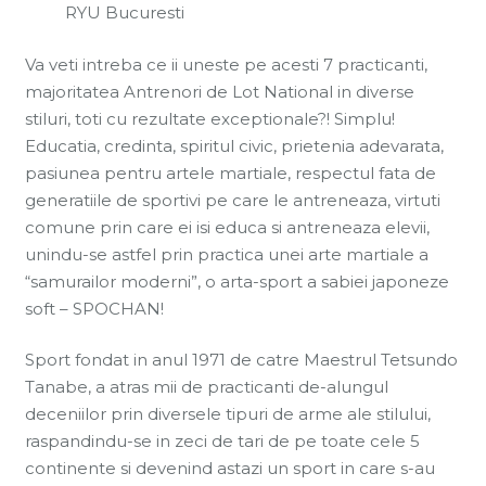
RYU Bucuresti
Va veti intreba ce ii uneste pe acesti 7 practicanti,
majoritatea Antrenori de Lot National in diverse
stiluri, toti cu rezultate exceptionale?! Simplu!
Educatia, credinta, spiritul civic, prietenia adevarata,
pasiunea pentru artele martiale, respectul fata de
generatiile de sportivi pe care le antreneaza, virtuti
comune prin care ei isi educa si antreneaza elevii,
unindu-se astfel prin practica unei arte martiale a
“samurailor moderni”, o arta-sport a sabiei japoneze
soft – SPOCHAN!
Sport fondat in anul 1971 de catre Maestrul Tetsundo
Tanabe, a atras mii de practicanti de-alungul
deceniilor prin diversele tipuri de arme ale stilului,
raspandindu-se in zeci de tari de pe toate cele 5
continente si devenind astazi un sport in care s-au