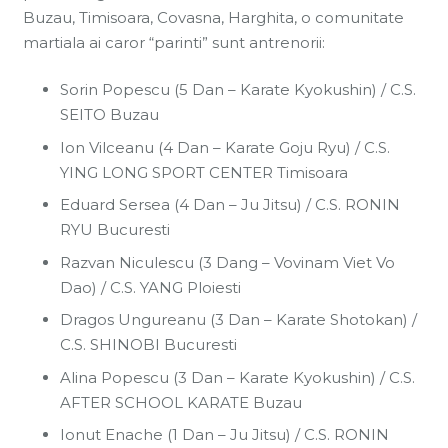
Buzau, Timisoara, Covasna, Harghita, o comunitate
martiala ai caror “parinti” sunt antrenorii:
Sorin Popescu (5 Dan – Karate Kyokushin) / C.S.
SEITO Buzau
Ion Vilceanu (4 Dan – Karate Goju Ryu) / C.S.
YING LONG SPORT CENTER Timisoara
Eduard Sersea (4 Dan – Ju Jitsu) / C.S. RONIN
RYU Bucuresti
Razvan Niculescu (3 Dang – Vovinam Viet Vo
Dao) / C.S. YANG Ploiesti
Dragos Ungureanu (3 Dan – Karate Shotokan) /
C.S. SHINOBI Bucuresti
Alina Popescu (3 Dan – Karate Kyokushin) / C.S.
AFTER SCHOOL KARATE Buzau
Ionut Enache (1 Dan – Ju Jitsu) / C.S. RONIN