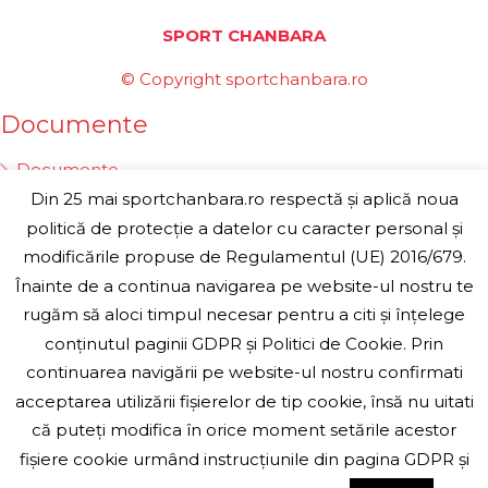
SPORT CHANBARA
© Copyright sportchanbara.ro
Documente
Documente
Din 25 mai sportchanbara.ro respectă și aplică noua
Statut
politică de protecție a datelor cu caracter personal și
Reguli
modificările propuse de Regulamentul (UE) 2016/679.
Formulare
Înainte de a continua navigarea pe website-ul nostru te
Contributii
rugăm să aloci timpul necesar pentru a citi și înțelege
Formulare
conținutul paginii GDPR și Politici de Cookie. Prin
continuarea navigării pe website-ul nostru confirmati
Afiliere club
acceptarea utilizării fişierelor de tip cookie, însă nu uitati
Legitimare sportiv
că puteți modifica în orice moment setările acestor
Transfer
fişiere cookie urmând instrucțiunile din pagina GDPR și
Asigurari